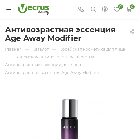
0
0
Антивозрастная эссенция
Age Away Modifier
—
—
Главная
Каталог
Корейская косметика для лица
—
—
Корейская антивозрастная косметика
—
Антивозрастные эссенции для лица
Антивозрастная эссенция Age Away Modifier