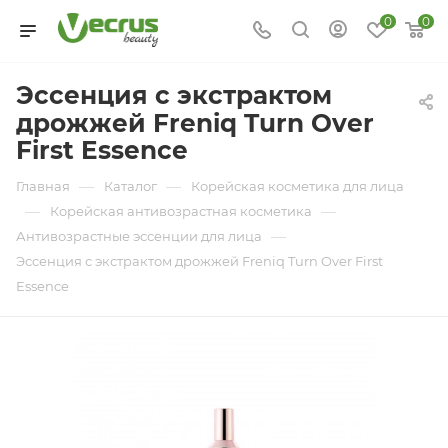
0
0
Эссенция с экстрактом
дрожжей Freniq Turn Over
First Essence
—
—
Главная
Каталог
Корейская косметика для лица
—
—
Корейская антивозрастная косметика
—
Антивозрастные эссенции для лица
Эссенция с экстрактом дрожжей Freniq Turn Over First
Essence