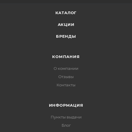
старения.
Применение:
КАТАЛОГ
Нанести на необходимую область небольшое
АКЦИИ
количество легкими похлопывающими движениями
до полного впитывания.
БРЕНДЫ
КОМПАНИЯ
О компании
Отзывы
Контакты
ИНФОРМАЦИЯ
Пункты выдачи
Блог