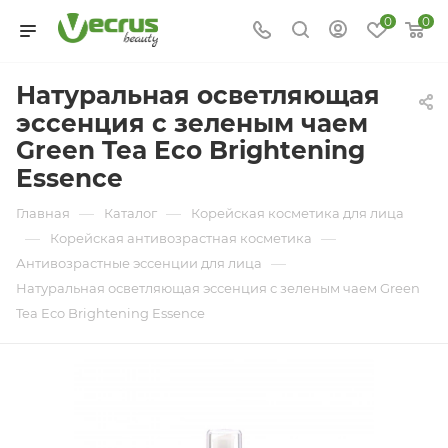
0
0
Натуральная осветляющая
эссенция с зеленым чаем
Green Tea Eco Brightening
Essence
—
—
Главная
Каталог
Корейская косметика для лица
—
—
Корейская антивозрастная косметика
—
Антивозрастные эссенции для лица
Натуральная осветляющая эссенция с зеленым чаем Green
Tea Eco Brightening Essence