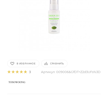
В ИЗБРАННОЕ
СРАВНИТЬ
Артикул:
009006&GfDT=Z2d3UFs%3D
3