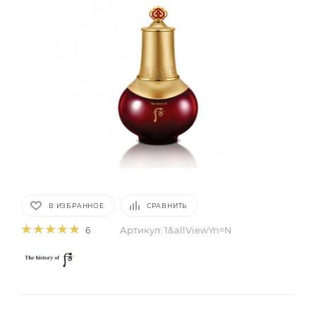
В ИЗБРАННОЕ
СРАВНИТЬ
Артикул:
1&allViewYn=N
6