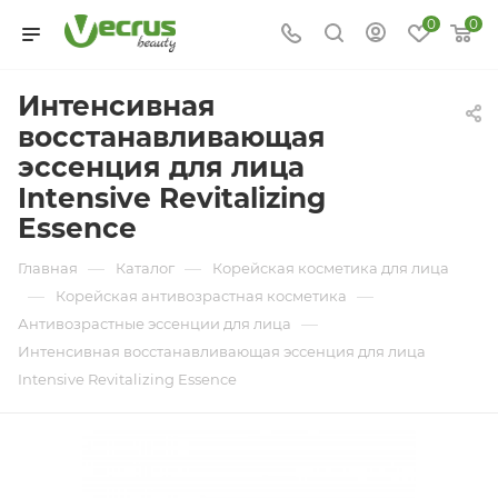
0
0
Интенсивная
восстанавливающая
эссенция для лица
Intensive Revitalizing
Essence
—
—
Главная
Каталог
Корейская косметика для лица
—
—
Корейская антивозрастная косметика
—
Антивозрастные эссенции для лица
Интенсивная восстанавливающая эссенция для лица
Intensive Revitalizing Essence