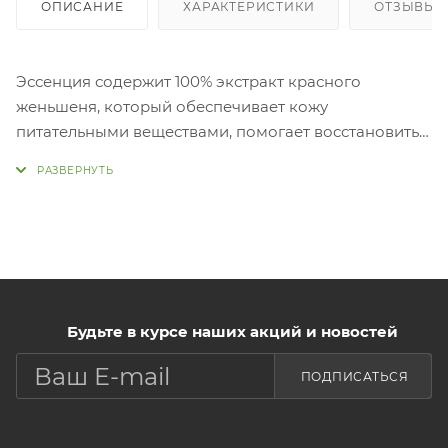
ОПИСАНИЕ
ХАРАКТЕРИСТИКИ
ОТЗЫВЫ (
Эссенция содержит 100% экстракт красного
женьшеня, который обеспечивает кожу
питательными веществами, помогает восстановить
кожу, подвергающуюся постоянному стрессу.
Эссенция возвращает здоровый цвет лица и делает
кожу яркой и гладкой. Подходит для всех типов
кож
Применен
После очищения нанесите 3-4 капли средства на
ладонь. Слегка помассируйте все лицо и прижмите
ладони к лицу для лучшего впитывания.
Будьте в курсе наших акций и новостей
ПОДПИСАТЬСЯ