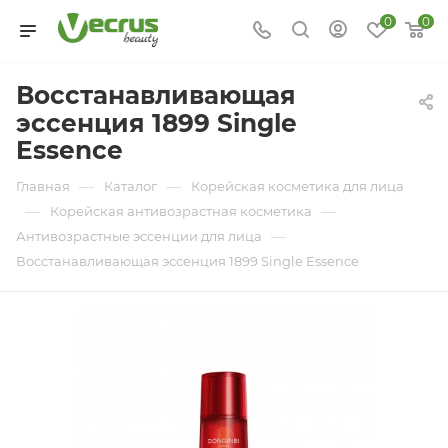
0
0
Восстанавливающая
эссенция 1899 Single
Essence
—
—
Главная
Каталог
Корейская косметика для лица
—
—
Корейская антивозрастная косметика
—
Антивозрастные эссенции для лица
Восстанавливающая эссенция 1899 Single Essence