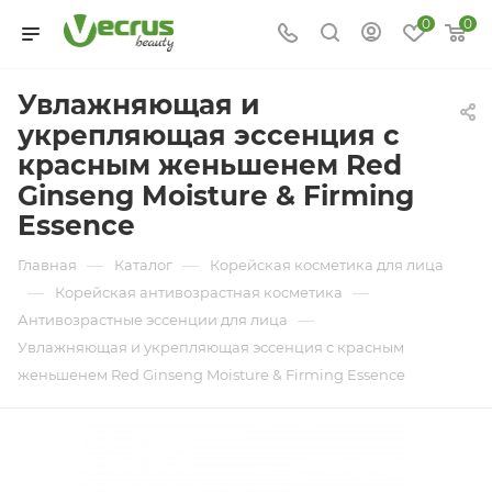
0
0
Увлажняющая и
укрепляющая эссенция с
красным женьшенем Red
Ginseng Moisture & Firming
Essence
—
—
Главная
Каталог
Корейская косметика для лица
—
—
Корейская антивозрастная косметика
—
Антивозрастные эссенции для лица
Увлажняющая и укрепляющая эссенция с красным
женьшенем Red Ginseng Moisture & Firming Essence