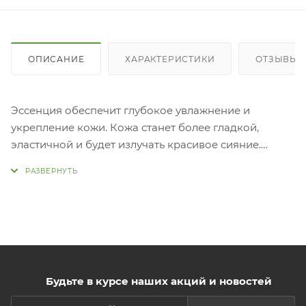
ОПИСАНИЕ
ХАРАКТЕРИСТИКИ
ОТЗЫВЫ (
Эссенция обеспечит глубокое увлажнение и
укрепление кожи. Кожа станет более гладкой,
эластичной и будет излучать красивое сияние.
Эссенция обладает расслабляющим действием,
питает кожу, помогает восстановить здоровый
вид. Прим
Возьмите небольшое количество средства и
нанесите на кожу лица массирующими движениями
вдоль текстуры кожи. Мягко похлопайте по коже
для лучшего впитывания средства.
Будьте в курсе наших акций и новостей