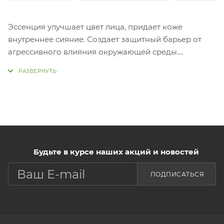
Эссенция улучшает цвет лица, придает коже
внутреннее сияние. Создает защитный барьер от
агрессивного влияния окружающей среды.
Подходит для всех типов кожи. Средство мгновенно
проникает в глубокие слои кожи восстанавливая
естественную красоту кожи. Обладает
увлажняющим действием, придает коже здоровый
блеск и сияние, значительно улучшает эластичность
кожи. Эссенция моментально увлажняет и смягчает
кожу, оживляя ее изнутри. Быстро устраняет чувство
Будьте в курсе наших акций и новостей
сухости и стянутости. Имеет жидкую текстуру.
Впитывается полностью, не оставляет жирного
ПОДПИСАТЬСЯ
блеска и ощущения
липкости.
Применени
Нанесите средство на кожу мягкими,