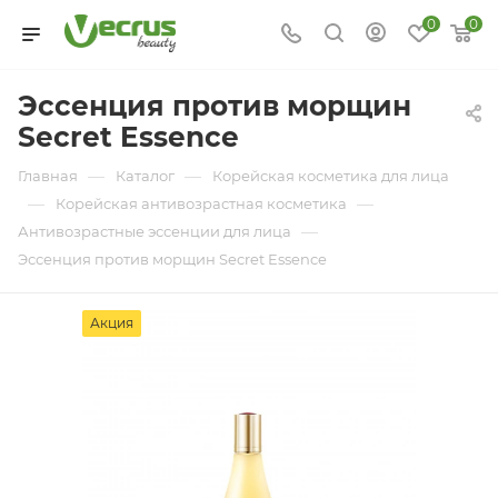
0
0
Эссенция против морщин
Secret Essence
—
—
Главная
Каталог
Корейская косметика для лица
—
—
Корейская антивозрастная косметика
—
Антивозрастные эссенции для лица
Эссенция против морщин Secret Essence
Акция