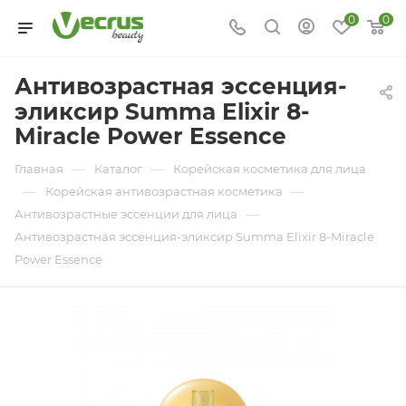
0
0
Антивозрастная эссенция-
эликсир Summa Elixir 8-
Miracle Power Essence
—
—
Главная
Каталог
Корейская косметика для лица
—
—
Корейская антивозрастная косметика
—
Антивозрастные эссенции для лица
Антивозрастная эссенция-эликсир Summa Elixir 8-Miracle
Power Essence