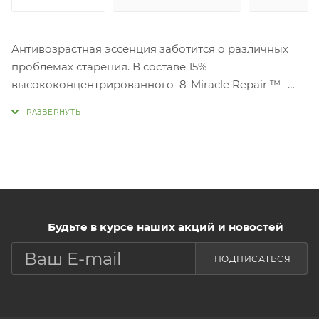
Антивозрастная эссенция заботится о различных
проблемах старения. В составе 15%
высококонцентрированного 8-Miracle Repair ™ -
это 8 ингредиентов, таких как про-ретинол
растительного происхождения и пептиды, которые
уменьшают раздражение и обладают отличным
действием. Используйте золотую эссенцию курсом в
течении 7 дней и состояние кожи заметно
улучшится. Эссенция восстанавливает нормальное
состояние кожи и помогает с решением 8 основных
проблем: увлажнение, лифтинг, эластичность,
Будьте в курсе наших акций и новостей
морщины, сияние, поры, текстура кожи, барьер.
ПОДПИСАТЬСЯ
Основу эссенции составляет концентрат из
огромного количества ферментированных
растительных экстрактов: корня женьшеня, корень
васаби, гранат, семена ячменя, картофельный