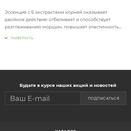
Эссенция с 6 экстрактами корней оказывает
двойное действие: отбеливает и способствует
разглаживанию морщин, повышает эластичность
кожи, интенсивно увлажняет, поддерживает
естественную силу кожи. Комплекс из 6 экстрактов
корней придает коже упругость и эластичность,
укрепляет. Ниацинамид в составе осветляет
пигментацию, выравнивает тон, способствует
сужению пор. Аденозин, разглаживает морщины,
стимулирует выработку коллагена и
Будьте в курсе наших акций и новостей
эластина. Прим
Нанести необходимое количество средства на
ПОДПИСАТЬСЯ
очищенную, тонизированную кожу лица.