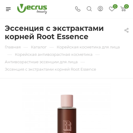
0
0
Эссенция с экстрактами
корней Root Essence
—
—
Главная
Каталог
Корейская косметика для лица
—
—
Корейская антивозрастная косметика
—
Антивозрастные эссенции для лица
Эссенция с экстрактами корней Root Essence