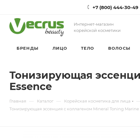
+7 (800) 444-30-49
Интернет-магазин
корейской косметики
БРЕНДЫ
ЛИЦО
ТЕЛО
ВОЛОСЫ
Тонизирующая эссенция 
Essence
—
—
Главная
Каталог
Корейская косметика для лица
Тонизирующая эссенция с коллагеном Mineral Toning Marine 