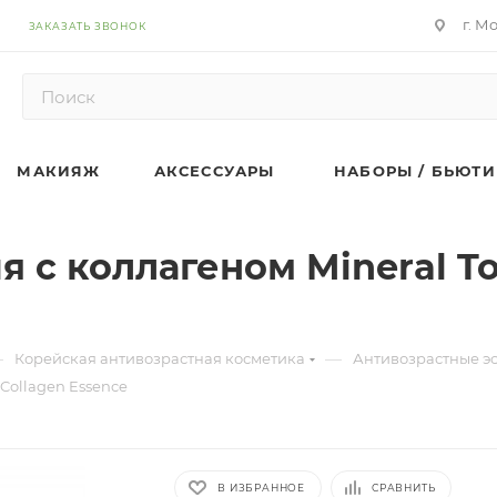
г. М
ЗАКАЗАТЬ ЗВОНОК
МАКИЯЖ
АКСЕССУАРЫ
НАБОРЫ / БЬЮТИ
с коллагеном Mineral To
—
—
Корейская антивозрастная косметика
Антивозрастные э
Collagen Essence
В ИЗБРАННОЕ
СРАВНИТЬ