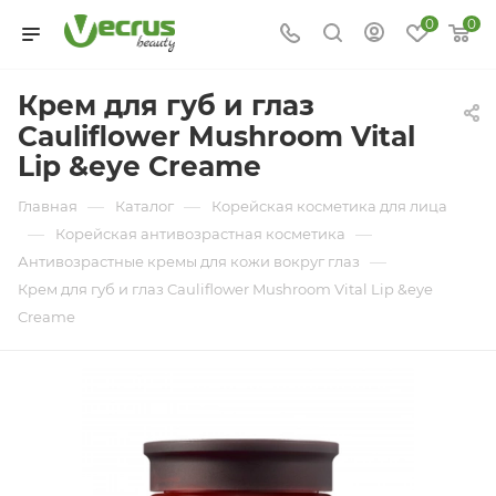
0
0
Крем для губ и глаз
Cauliflower Mushroom Vital
Lip &eye Creame
—
—
Главная
Каталог
Корейская косметика для лица
—
—
Корейская антивозрастная косметика
—
Антивозрастные кремы для кожи вокруг глаз
Крем для губ и глаз Cauliflower Mushroom Vital Lip &eye
Creame