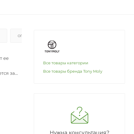
ОПЛАТА
т ее
Все товары категории
Все товары бренда Tony Moly
тся за
протеины,
огодных
 морском
на,
а кожу
Нужна консультация?