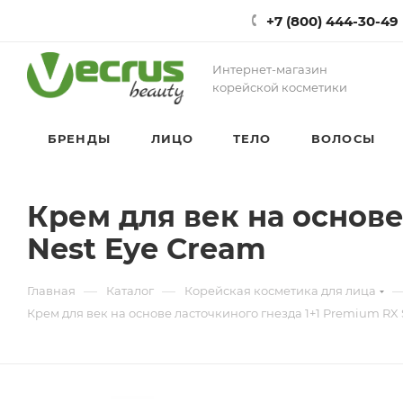
+7 (800) 444-30-49
Интернет-магазин
корейской косметики
БРЕНДЫ
ЛИЦО
ТЕЛО
ВОЛОСЫ
Крем для век на основе
Nest Eye Cream
—
—
Главная
Каталог
Корейская косметика для лица
Крем для век на основе ласточкиного гнезда 1+1 Premium RX