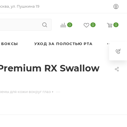
осква, ул. Пушкина 19
0
0
0
 БОКСЫ
УХОД ЗА ПОЛОСТЬЮ РТА
 Premium RX Swallow
—
емы для кожи вокруг глаз