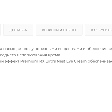
ДОСТАВКА
ВОПРОСЫ И ОТВЕТЫ
КАК КУПИТЬ
да насыщает кожу полезными веществами и обеспечивае
следнего использования крема.
й эффект Premium RX Bird's Nest Eye Cream обеспечивае
асточкины гнезда содержат в большом количестве глико
твенную защиту от агрессивных химических веществ, п
 обусловлено тем, что ласточки строят свои гнезда на
функционирование клеток, стимулируют синтез коллаге
ктур. Утром и вечером после очищения кожи наносить н
чиками пальцев.