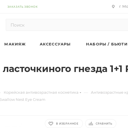
г. М
ЗАКАЗАТЬ ЗВОНОК
МАКИЯЖ
АКСЕССУАРЫ
НАБОРЫ / БЬЮТИ
 ласточкиного гнезда 1+1
—
—
Корейская антивозрастная косметика
Антивозрастные кр
 Swallow Nest Eye Cream
В ИЗБРАННОЕ
СРАВНИТЬ