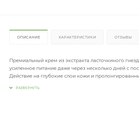
ОПИСАНИЕ
ХАРАКТЕРИСТИКИ
ОТЗЫВЫ
Премиальный крем из экстракта ласточкиного гнез
усиленное питание даже через несколько дней с по
Действие на глубокие слои кожи и пролонгированны
счет богатого состава натуральных компонентов. Л
восстанавливающие барьерный слой кожи – ее естес
условий.
Высокое содержание минералов, в особенности йода,
побережье. Минералы восстанавливают нормальное 
гиалуроновой кислоты и других биологических стру
вокруг глаз, равномерно распределяя средство кон