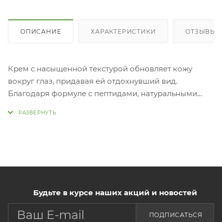
ОПИСАНИЕ
ХАРАКТЕРИСТИКИ
ОТЗЫВЫ (
Крем с насыщенной текстурой обновляет кожу
вокруг глаз, придавая ей отдохнувший вид.
Благодаря формуле с пептидами, натуральными
растительными маслами и увлажняющими
компонентами он борется с мимическими и
возрастными морщинами, темными кругами,
отеками и сухостью кожи. Увлажняет и успокаивает
кожу. При
Нанесите необходимое количество средства на
кожу и похлопайте по области вокруг глаз.
Будьте в курсе наших акций и новостей
ПОДПИСАТЬСЯ