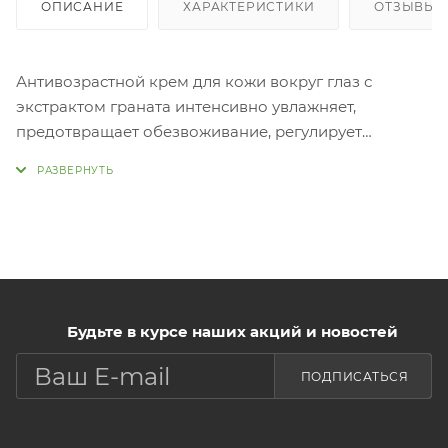
ОПИСАНИЕ
ХАРАКТЕРИСТИКИ
ОТЗЫВЫ
Антивозрастной крем для кожи вокруг глаз с
экстрактом граната интенсивно увлажняет,
предотвращает обезвоживание, регулирует
гидролипидный баланс, восстанавливает
барьерные функции кожи, стимулирует синтез
эластина и коллагена. Экстракт граната в составе
оказывает противовоспалительное и
антиоксидантное действие, стимулирует
регенерацию и заживление
тканей. Применен
Нанести крем на кожу вокруг глаз легкими
Будьте в курсе наших акций и новостей
массажными движениями в качестве
ПОДПИСАТЬСЯ
завершающего этапа ухода.