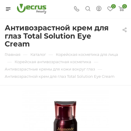
0
0
Антивозрастной крем для
глаз Total Solution Eye
Cream
—
—
Главная
Каталог
Корейская косметика для лица
—
—
Корейская антивозрастная косметика
—
Антивозрастные кремы для кожи вокруг глаз
Антивозрастной крем для глаз Total Solution Eye Cream