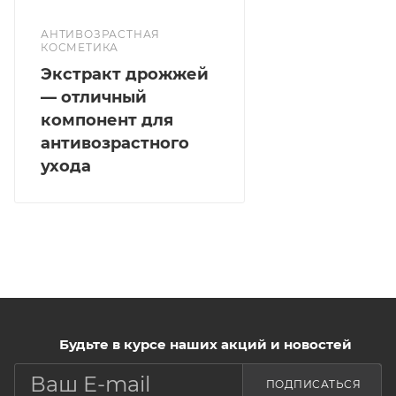
Нанесите на кожу вокруг глаз мягкими
АНТИВОЗРАСТНАЯ
похлопывающими движениями.
КОСМЕТИКА
Экстракт дрожжей
— отличный
компонент для
антивозрастного
ухода
Будьте в курсе наших акций и новостей
ПОДПИСАТЬСЯ