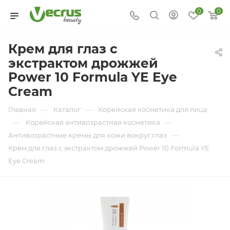
0
0
Крем для глаз с
экстрактом дрожжей
Power 10 Formula YE Eye
Cream
—
—
Главная
Каталог
Корейская косметика для лица
—
—
Корейская антивозрастная косметика
—
Антивозрастные кремы для кожи вокруг глаз
Крем для глаз с экстрактом дрожжей Power 10 Formula YE
Eye Cream