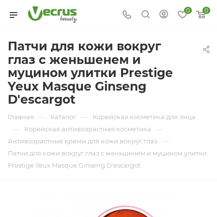
0
0
Патчи для кожи вокруг
глаз с женьшенем и
муцином улитки Prestige
Yeux Masque Ginseng
D'escargot
—
—
Главная
Каталог
Корейская косметика для лица
—
—
Корейская антивозрастная косметика
—
Антивозрастные кремы для кожи вокруг глаз
Патчи для кожи вокруг глаз с женьшенем и муцином улитки
Prestige Yeux Masque Ginseng D'escargot