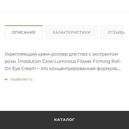
ОПИСАНИЕ
ХАРАКТЕРИСТИКИ
ОТЗЫВЫ
Укрепляющий крем-роллер для глаз с экстрактом
розы Jmsolution Glow Luminous Flower Firming Roll-
On Eye Cream – это концентрированная формула,
которая обеспечивает интенсивное восстановление
нежной кожи под глазами: не только активно
увлажняет, но также снимает отеки, оказывает
лифтинг-эффект, уменьшает выраженность морщин,
замедляет процессы увядания, освежает и придает
сияние. Еще одна особенность средства – упаковка
с металлическим роллером. Роллер обеспечивает
КАТАЛОГ
не только удобное и равномерное нанесение