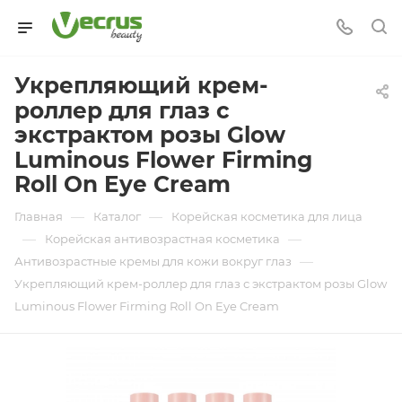
Укрепляющий крем-
роллер для глаз с
экстрактом розы Glow
Luminous Flower Firming
Roll On Eye Cream
—
—
Главная
Каталог
Корейская косметика для лица
—
—
Корейская антивозрастная косметика
—
Антивозрастные кремы для кожи вокруг глаз
Укрепляющий крем-роллер для глаз с экстрактом розы Glow
Luminous Flower Firming Roll On Eye Cream