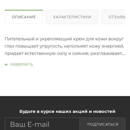
ОПИСАНИЕ
ХАРАКТЕРИСТИКИ
ОТЗЫВЫ (
Питательный и укрепляющий крем для кожи вокруг
глаз повышает упругость, наполняет кожу энергией,
придает естественную силу и сияние, разглаживает.
ERP (Essential Returning Pool), активный ингредиент,
в сочетании с кубиками коллагена подарит коже
упругость и эластичность, разгладит морщины.
Гиалуроновая кислота оказывает двойной уход,
образует на поверхности кожи защитную пленку,
которая препятствует потере влаги, интенсивно и
глубоко увлажняет. Питательные вещества из
Будьте в курсе наших акций и новостей
экстракта трюфеля обеспечивают интенсивный
питательный уход и улучшают состояние
ПОДПИСАТЬСЯ
кожи. Применен