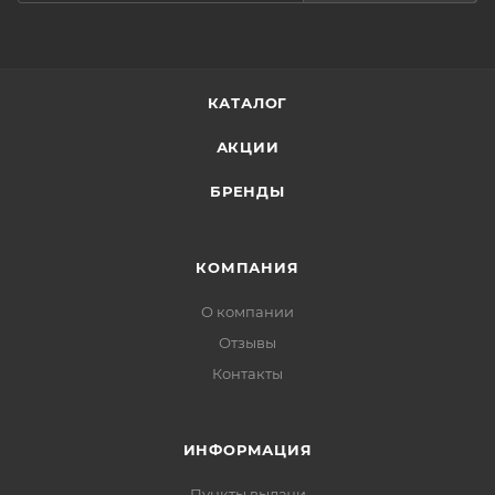
Нанести необходимое количество средства на
очищенную, тонизированную кожу вокруг глаз
мягкими, массажными движениями.
КАТАЛОГ
АКЦИИ
БРЕНДЫ
КОМПАНИЯ
О компании
Отзывы
Контакты
ИНФОРМАЦИЯ
Пункты выдачи