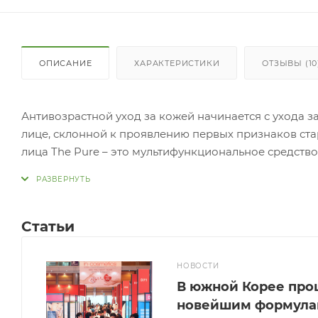
ОПИСАНИЕ
ХАРАКТЕРИСТИКИ
ОТЗЫВЫ (10
Антивозрастной уход за кожей начинается с ухода за
лице, склонной к проявлению первых признаков стар
лица The Pure – это мультифункциональное средство
корейского бренда AHC. Его формула состоит из 103
натурального происхождения. Основа – вовсе не при
высокоэффективных пептидов, витамин В5, олеаноло
гиалуроновая кислота. ПРИМЕНЕНИЕ: Используйте ут
Статьи
Нанесите крем на кожу вокруг глаз микро-жемчуж
легкими прихлопывающими движениями. Далее расп
НОВОСТИ
линиям, бережно распределите подушечками пальц
В южной Корее про
новейшим формула