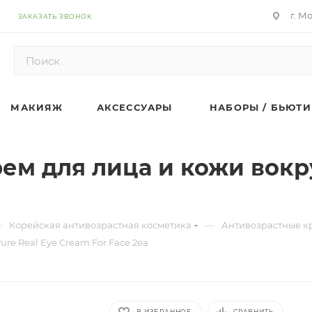
г. М
ЗАКАЗАТЬ ЗВОНОК
МАКИЯЖ
АКСЕССУАРЫ
НАБОРЫ / БЬЮТИ
м для лица и кожи вокруг
—
—
Корейская антивозрастная косметика
Антивозрастные кр
re Real Eye Cream For Face 2ea
В ИЗБРАННОЕ
СРАВНИТЬ