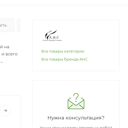
ПИТЬ
ОПЛАТА
й на
Все товары категории
 и всего
Все товары бренда AHC
й
ьные и
Комплекс
за кожей.
 пальцев
ажным
Нужна консультация?
Наши специалисты ответят на любой