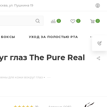
осква, ул. Пушкина 19
0
0
0
 БОКСЫ
УХОД ЗА ПОЛОСТЬЮ РТА
 глаз The Pure Real
—
емы для кожи вокруг глаз
Артикул:
0082
10