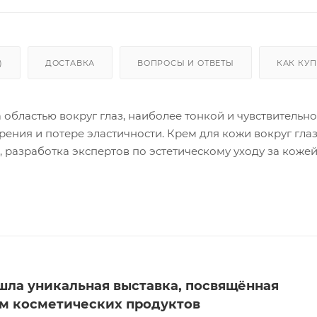
)
ДОСТАВКА
ВОПРОСЫ И ОТВЕТЫ
КАК КУ
 областью вокруг глаз, наиболее тонкой и чувствительно
ения и потере эластичности. Крем для кожи вокруг глаз
, разработка экспертов по эстетическому уходу за коже
 ингредиентов, более 91% которых – компоненты натурал
вычная всем Aqua, а Экстракт риса и Кокосовая вода. 
вая кислота, а также любимый ингредиент кореянок –
ром и вечером в качестве завершающего шага в уходе 
инами, бережно распределите подушечками безымянных
ределите крем на кожу всего лица по основным масс
ев легкими прихлопыв
шла уникальная выставка, посвящённая
м косметических продуктов