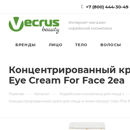
+7 (800) 444-30-49
Интернет-магазин
корейской косметики
БРЕНДЫ
ЛИЦО
ТЕЛО
ВОЛОСЫ
Концентрированный кре
Eye Cream For Face 2ea
—
—
Главная
Каталог
Корейская косметика для лица
Концентрированный крем для лица и кожи вокруг глаз The Pu