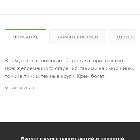
ОПИСАНИЕ
ХАРАКТЕРИСТИКИ
ОТЗЫВЫ (
Крем для глаз помогает бороться с признаками
преждевременного старения, такими как морщины,
тонкие линии, темные круги. Крем богат
витаминами, которые оживляют и осветляют кожу
вокруг
глаз. Примен
необходимое количество крема и нанесите на
область вокруг глаз. Слегка помассируйте
шариковым аппликатором.
Будьте в курсе наших акций и новостей