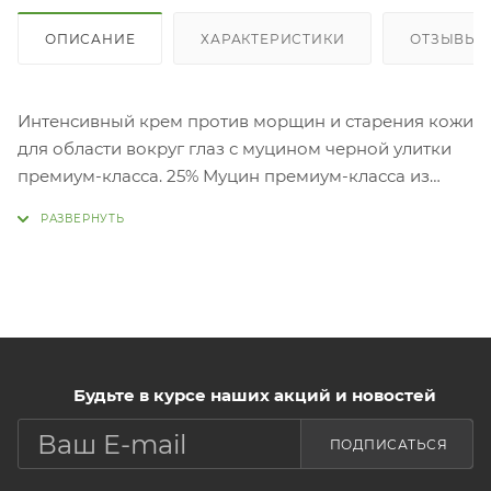
ОПИСАНИЕ
ХАРАКТЕРИСТИКИ
ОТЗЫВЫ
Интенсивный крем против морщин и старения кожи
для области вокруг глаз с муцином черной улитки
премиум-класса. 25% Муцин премиум-класса из
фильтрата секрета черной улитки предотвращает
потерю влаги, повышает эластичность и увлажняет
кожу. Протеины маточного молочка комплекса
RoyalEpigen P5 и экстракты пчелиного меда
комплекса Black BeeOme повышают жизненный
тонус кожи, ускоряют регенерацию эпидермиса,
способствуют устранению морщин и обеспечивают
Будьте в курсе наших акций и новостей
полноценное питание. Различные размеры молекул
8 типов гиалуроновой кислоты увлажняют кожу,
ПОДПИСАТЬСЯ
эффективно обеспечивая и наполняя слои кожи
влагой. Крем можно использовать не только для