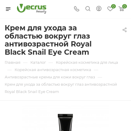
0
0
Крем для ухода за
областью вокруг глаз
антивозрастной Royal
Black Snail Eye Cream
—
—
Главная
Каталог
Корейская косметика для лица
—
—
Корейская антивозрастная косметика
—
Антивозрастные кремы для кожи вокруг глаз
Крем для ухода за областью вокруг глаз антивозрастной
Royal Black Snail Eye Cream