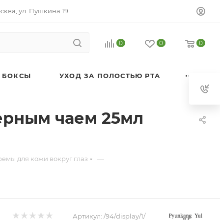
осква, ул. Пушкина 19
0
0
0
 БОКСЫ
УХОД ЗА ПОЛОСТЬЮ РТА
ерным чаем 25мл
—
емы для кожи вокруг глаз
Артикул:
/94/display/1/