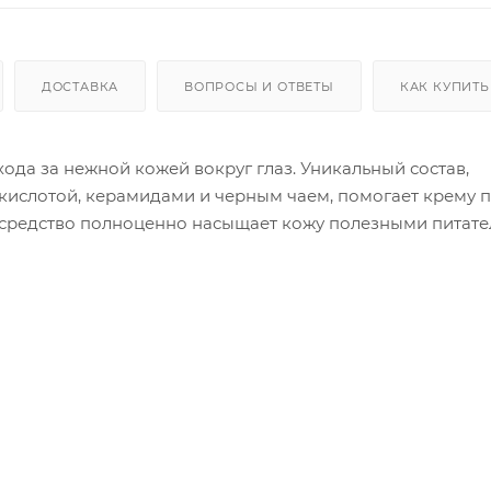
ДОСТАВКА
ВОПРОСЫ И ОТВЕТЫ
КАК КУПИТЬ
да за нежной кожей вокруг глаз. Уникальный состав,
ислотой, керамидами и черным чаем, помогает крему 
 средство полноценно насыщает кожу полезными питат
морщинки, имеет осветляющее действие, прекрасно осве
ости под глазами.
во на кожу области глаз, круго
редство также может быть использовано для всего лиц
вающего действия (лоб, шея, носогубки).