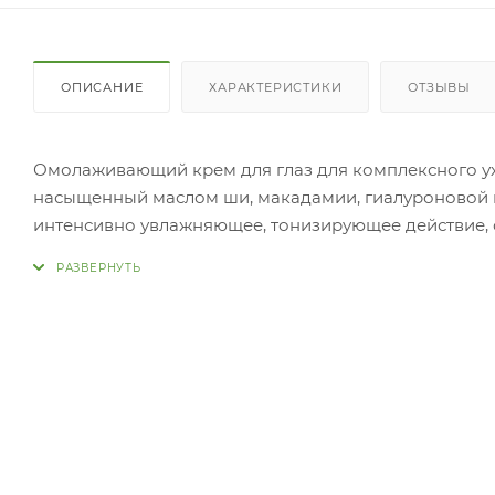
ОПИСАНИЕ
ХАРАКТЕРИСТИКИ
ОТЗЫВЫ
Омолаживающий крем для глаз для комплексного ухо
насыщенный маслом ши, макадамии, гиалуроновой к
интенсивно увлажняющее, тонизирующее действие,
веществами, выравнивает текстуру и разглаживает 
взгляд, уменьшая припухл
Применение: Нанесите средст
движениями распределите до полного впитывания. С
локально на участки кожи, которые требуют омолажи