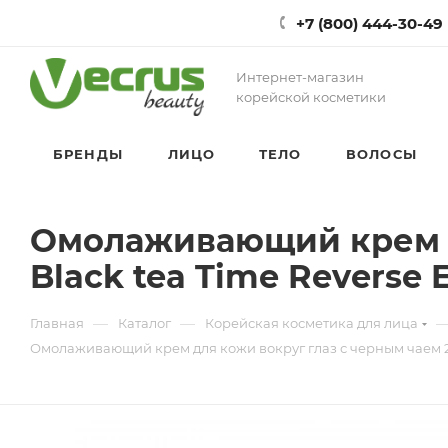
+7 (800) 444-30-49
Интернет-магазин
корейской косметики
БРЕНДЫ
ЛИЦО
ТЕЛО
ВОЛОСЫ
Омолаживающий крем д
Black tea Time Reverse 
—
—
Главная
Каталог
Корейская косметика для лица
Омолаживающий крем для кожи вокруг глаз с черным чаем 25