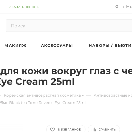
г. М
ЗАКАЗАТЬ ЗВОНОК
МАКИЯЖ
АКСЕССУАРЫ
НАБОРЫ / БЬЮТИ
ля кожи вокруг глаз с ч
Eye Cream 25ml
—
—
Корейская антивозрастная косметика
Антивозрастные кр
мл Black tea Time Reverse Eye Cream 25ml
В ИЗБРАННОЕ
СРАВНИТЬ