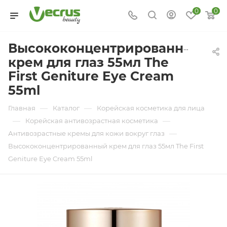
0
0
Высококонцентрированный
крем для глаз 55мл The
First Geniture Eye Cream
55ml
—
—
Главная
Каталог
Корейская косметика для лица
—
—
Корейская антивозрастная косметика
—
Антивозрастные кремы для кожи вокруг глаз
Высококонцентрированный крем для глаз 55мл The First
Geniture Eye Cream 55ml