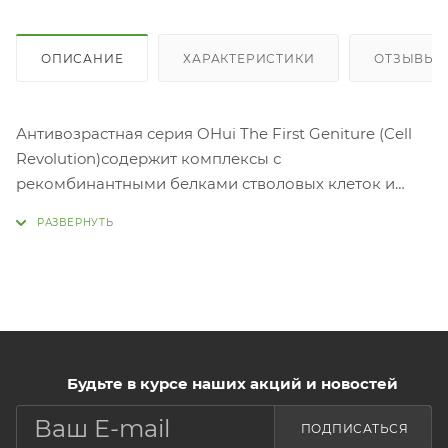
ОПИСАНИЕ
ХАРАКТЕРИСТИКИ
ОТЗЫВЫ
Антивозрастная серия OHui The First Geniture (Cell
Revolution)содержит комплексы с
рекомбинантными белками стволовых клеток и
производные гесперидина, отвечающие за
эластичность капилляров и повышения их тонуса.
Увеличивает плотность и эластичность кожи с
признаками старения. Надежно защищает
клеточные мембраны, останавливает процесс
перекисного окисления липидов, оказывает
регенерирующее и противовоспалительное
Будьте в курсе наших акций и новостей
действие, питает и омолаживает кожу.
OHui The First Geniture Eye Cream -
ПОДПИСАТЬСЯ
высококонцентрированный крем для глаз,