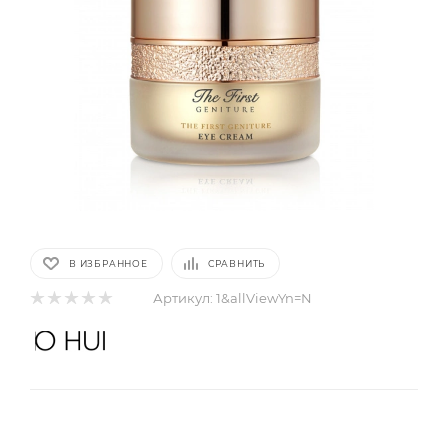
В ИЗБРАННОЕ
СРАВНИТЬ
Артикул:
1&allViewYn=N