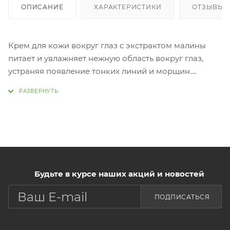
ОПИСАНИЕ
ХАРАКТЕРИСТИКИ
ОТЗЫВЫ
Крем для кожи вокруг глаз с экстрактом малины
питает и увлажняет нежную область вокруг глаз,
устраняя появление тонких линий и морщин.
Активные ингредиенты повышают способность
кожи впитывать влагу, благодаря чему кожа
становится более упругой и эластичной. Аденозин в
составе помогает разгладить морщины,
обеспечивает более мягкую и гладкую кожу,
стимулирует выработку коллагена и эластина, а
также клеточное обновление. Вытяжки из 12 видов
Будьте в курсе наших акций и новостей
восточных лекарственных трав усиливают
омолаживающий эффект
ПОДПИСАТЬСЯ
крема. Применение:
Нанести необходимое количество средства на
очищенную, тонизированную кожу.