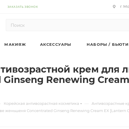
г. М
ЗАКАЗАТЬ ЗВОНОК
МАКИЯЖ
АКСЕССУАРЫ
НАБОРЫ / БЬЮТИ
ивозрастной крем для л
 Ginseng Renewing Cream 
—
—
Корейская антивозрастная косметика
Антивозрастные к
 женьшеня Concentrated Ginseng Renewing Cream EX [Lantern Co