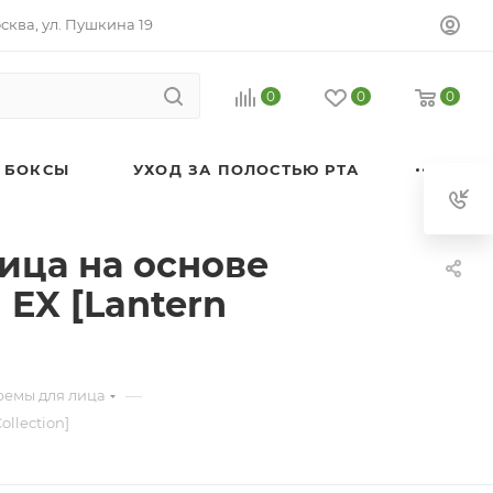
осква, ул. Пушкина 19
0
0
0
 БОКСЫ
УХОД ЗА ПОЛОСТЬЮ РТА
ица на основе
EX [Lantern
—
ремы для лица
llection]