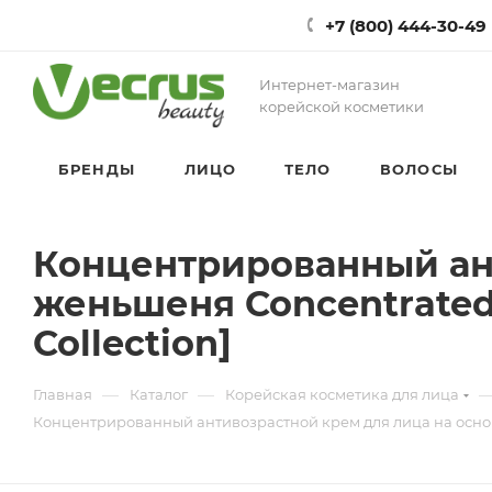
+7 (800) 444-30-49
Интернет-магазин
корейской косметики
БРЕНДЫ
ЛИЦО
ТЕЛО
ВОЛОСЫ
Концентрированный ант
женьшеня Concentrated
Collection]
—
—
Главная
Каталог
Корейская косметика для лица
Концентрированный антивозрастной крем для лица на основе