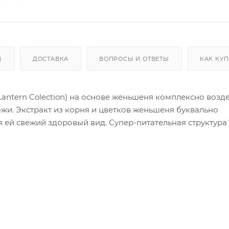
)
ДОСТАВКА
ВОПРОСЫ И ОТВЕТЫ
КАК КУ
ntern Colection) на основе женьшеня комплексно возде
ожи. Экстракт из корня и цветков женьшеня буквально
я ей свежий здоровый вид. Супер-питательная структура
. Можно использовать в качестве дневного и ночного к