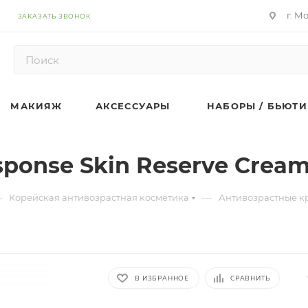
г. М
ЗАКАЗАТЬ ЗВОНОК
МАКИЯЖ
АКСЕССУАРЫ
НАБОРЫ / БЬЮТИ
ponse Skin Reserve Crea
—
—
Корейская антивозрастная косметика
Антивозрастные к
В ИЗБРАННОЕ
СРАВНИТЬ