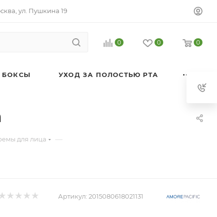
осква, ул. Пушкина 19
0
0
0
 БОКСЫ
УХОД ЗА ПОЛОСТЬЮ РТА
m
—
ремы для лица
Артикул:
2015080618021131