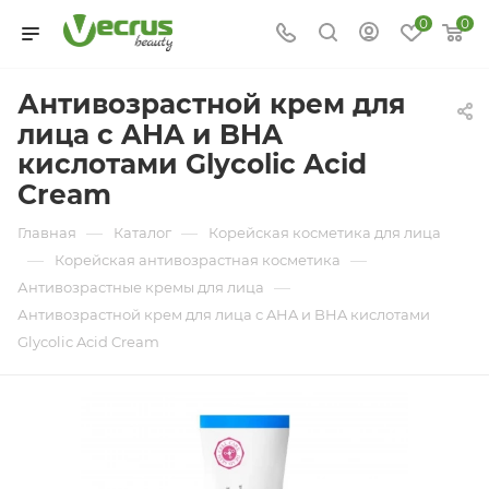
0
0
Антивозрастной крем для
лица с AHA и BHA
кислотами Glycolic Acid
Cream
—
—
Главная
Каталог
Корейская косметика для лица
—
—
Корейская антивозрастная косметика
—
Антивозрастные кремы для лица
Антивозрастной крем для лица с AHA и BHA кислотами
Glycolic Acid Cream