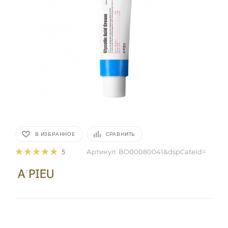
В ИЗБРАННОЕ
СРАВНИТЬ
Артикул:
BO00080041&dspCateId=
5