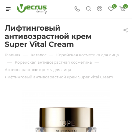
0
0
Лифтинговый
антивозрастной крем
Super Vital Cream
—
—
Главная
Каталог
Корейская косметика для лица
—
—
Корейская антивозрастная косметика
—
Антивозрастные кремы для лица
Лифтинговый антивозрастной крем Super Vital Cream