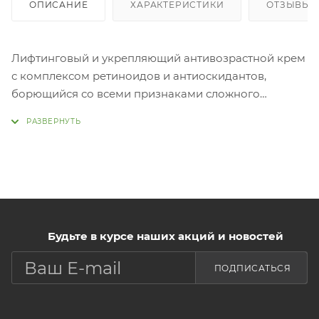
ОПИСАНИЕ
ХАРАКТЕРИСТИКИ
ОТЗЫВЫ (
Лифтинговый и укрепляющий антивозрастной крем
с комплексом ретиноидов и антиоскидантов,
борющийся со всеми признаками сложного
старения кожи, нежелательной пигментацией и
морщинами. Запатентованный антиоксидантный
комплекс Superflavonid™ помогает укрепить кожу.
Biocell Retinoid™ комплекс ретиноидов интенсивно
заботится о коже, избавляя её от тусклости,
провисания, сухости и недостатка эластичности.
Мягкая, питательная консистенция крема быстро
Будьте в курсе наших акций и новостей
впитывается в кожу, не оставляя
лип
ПОДПИСАТЬСЯ
При