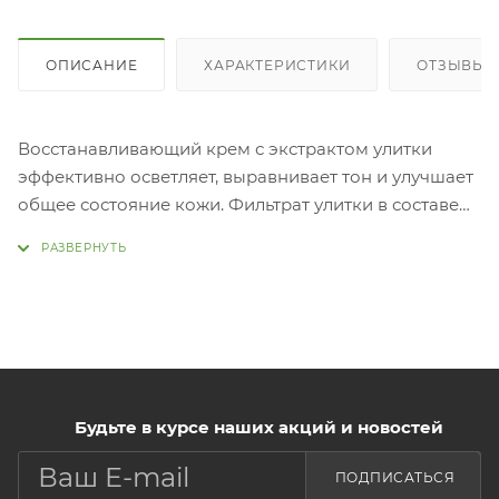
ОПИСАНИЕ
ХАРАКТЕРИСТИКИ
ОТЗЫВЫ (
Восстанавливающий крем с экстрактом улитки
эффективно осветляет, выравнивает тон и улучшает
общее состояние кожи. Фильтрат улитки в составе
защищает, оказывает регенерирующее действие,
борется с признаками старения. Муцин улитки
способствует устранению пигментации и следов
постакне, сужает поры, регулирует выработку
кожного себума, делает кожу здоровой и
яркой. Примен
Наносите крем на очищенную кожу лица
Будьте в курсе наших акций и новостей
похлопывающими движениями в качестве
завершающего этапа ухода.
ПОДПИСАТЬСЯ