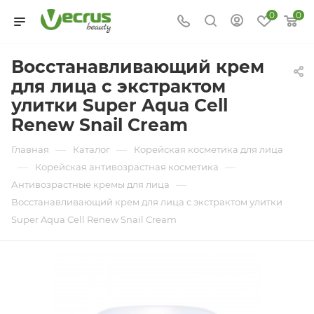
0
0
Восстанавливающий крем
для лица с экстрактом
улитки Super Aqua Cell
Renew Snail Cream
—
—
Главная
Каталог
Корейская косметика для лица
—
—
Корейская антивозрастная косметика
—
Антивозрастные кремы для лица
Восстанавливающий крем для лица с экстрактом улитки
Super Aqua Cell Renew Snail Cream