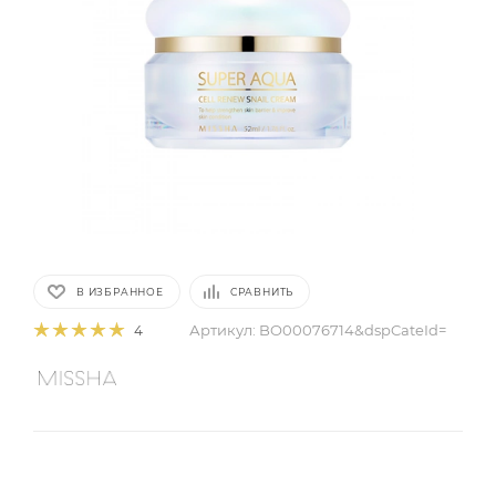
В ИЗБРАННОЕ
СРАВНИТЬ
Артикул:
BO00076714&dspCateId=
4