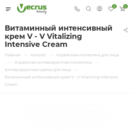
0
0
Витаминный интенсивный
крем V - V Vitalizing
Intensive Cream
—
—
Главная
Каталог
Корейская косметика для лица
—
—
Корейская антивозрастная косметика
—
Антивозрастные кремы для лица
Витаминный интенсивный крем V - V Vitalizing Intensive
Cream