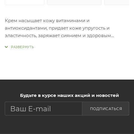
Крем насыщает кожу витаминами и
антиоксидантами, придает коже упругость и
эластичность, заряжает сиянием и здоровым
блеском. Средство имеет антивозрастной эффект,
препятствует появлению признаков старения,
выравнивает тон кожи, стимулирует синтез
коллагена и эластина в коже, проникая в глубокие
слои, питает.
Применение:
Нанесите крем на кожу и распределите.
Будьте в курсе наших акций и новостей
ПОДПИСАТЬСЯ