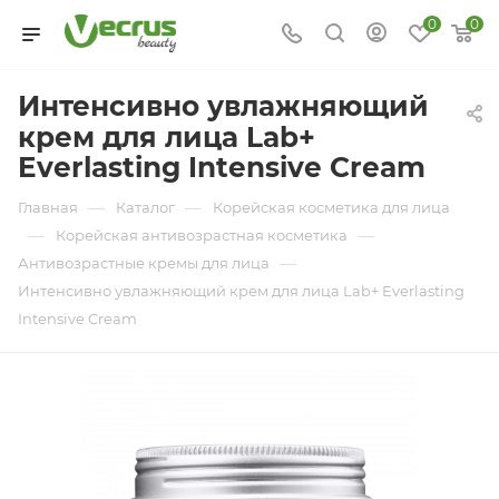
0
0
Интенсивно увлажняющий
крем для лица Lab+
Everlasting Intensive Cream
—
—
Главная
Каталог
Корейская косметика для лица
—
—
Корейская антивозрастная косметика
—
Антивозрастные кремы для лица
Интенсивно увлажняющий крем для лица Lab+ Everlasting
Intensive Cream