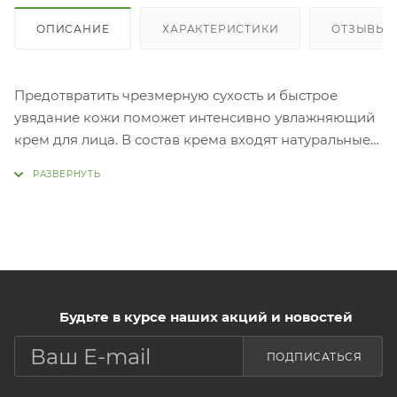
ОПИСАНИЕ
ХАРАКТЕРИСТИКИ
ОТЗЫВЫ
Предотвратить чрезмерную сухость и быстрое
увядание кожи поможет интенсивно увлажняющий
крем для лица. В состав крема входят натуральные
компоненты, которые ухаживают за эпидермисом:
- цветочная вода устраняет признаки усталости;
- гиалуроновая кислота увлажняет и повышает
упругость;
- аденозин разглаживает морщины;
- экстракт побегов подсолнечника имеет
антивозрастной эффект;
Будьте в курсе наших акций и новостей
- пчелиный воск смягчает и питает кожу.
Компоненты повышают эластичность кожи,
ПОДПИСАТЬСЯ
успокаивают и освежают.
Применение: