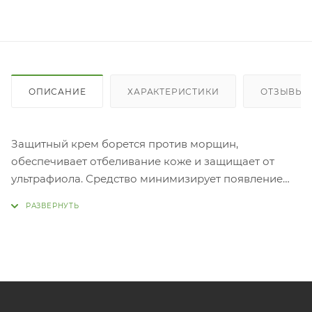
ОПИСАНИЕ
ХАРАКТЕРИСТИКИ
ОТЗЫВЫ
Защитный крем борется против морщин,
обеспечивает отбеливание коже и защищает от
ультрафиола. Средство минимизирует появление
тонких линий морщин, и укрепляет кожу, и помогает
защитить кожу от ультрафиолетовых лучей.
Натуральные ингредиенты в составе, из которых 91%
является ферментированным экстрактом черного
ячменя, защищают кожный барьер и заботятся о
коже.
Использование: Нанесите на кожу и равномерно