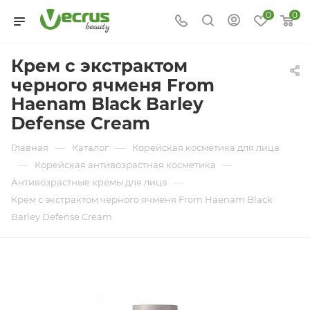
0
0
Крем с экстрактом
черного ячменя From
Haenam Black Barley
Defense Cream
—
—
Главная
Каталог
Корейская косметика для лица
—
—
Корейская антивозрастная косметика
—
Антивозрастные кремы для лица
Крем с экстрактом черного ячменя From Haenam Black
Barley Defense Cream