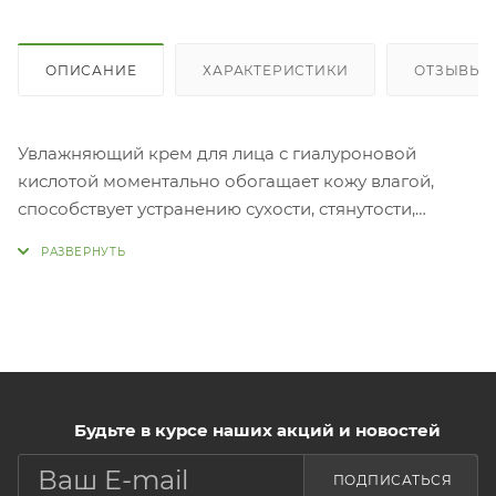
ОПИСАНИЕ
ХАРАКТЕРИСТИКИ
ОТЗЫВЫ
Увлажняющий крем для лица с гиалуроновой
кислотой моментально обогащает кожу влагой,
способствует устранению сухости, стянутости,
шелушения и общему оздоровлению лица. Крем
очищает и освежает кожу, отшелушивая мёртвые
клетки и способствуя производству новых. В
результате кожа становится обновлённой,
улучшается цвет лица, уменьшаются пигментации и
покраснени
Применение: 
из тубы немного крема, нанесите на лицо и
Будьте в курсе наших акций и новостей
равномерно распределите. Вотрите в кожу мягкими
ПОДПИСАТЬСЯ
массажными движениями, уделяя особое внимание