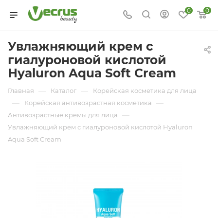
0
0
Увлажняющий крем с
гиалуроновой кислотой
Hyaluron Aqua Soft Cream
—
—
Главная
Каталог
Корейская косметика для лица
—
—
Корейская антивозрастная косметика
—
Антивозрастные кремы для лица
Увлажняющий крем с гиалуроновой кислотой Hyaluron
Aqua Soft Cream