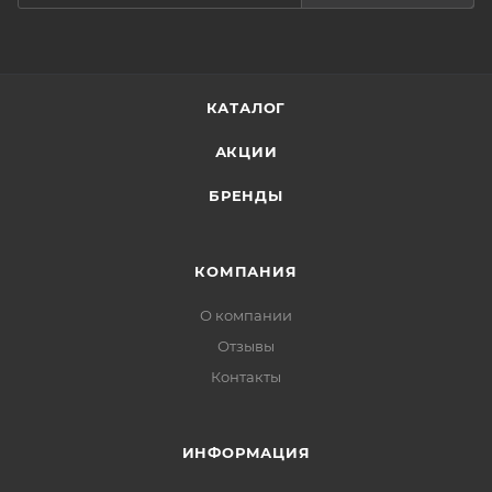
участкам, нуждающимся в увлажнении. Используйте
крем ежедневно во время утренних и вечерних
ухаживающих процедур.
КАТАЛОГ
АКЦИИ
БРЕНДЫ
КОМПАНИЯ
О компании
Отзывы
Контакты
ИНФОРМАЦИЯ