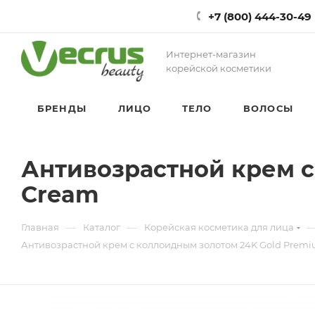
+7 (800) 444-30-49
Интернет-магазин
корейской косметики
БРЕНДЫ
ЛИЦО
ТЕЛО
ВОЛОСЫ
Антивозрастной крем с
Cream
—
—
Главная
Каталог
Корейская косметика для лица
Антивозрастной крем с коллоидным золотом 24K Gold Premiu