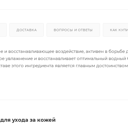
ДОСТАВКА
ВОПРОСЫ И ОТВЕТЫ
КАК КУП
е и восстанавливающее воздействие, активен в борьбе 
е увлажнение и восстанавливает оптимальный водный 
ставе этого ингредиента является главным достоинством
 крайне сильно повышают способности к передвижению
генеративные процессы, столь необходимые для стареющ
т процессы микроциркуляции, обеспечивает длительное,
ота — выравнивает гидробаланс, благодаря чему повыш
ющий эффект. EGF (эпидермальный фактор роста клеток)
т шероховатость и избавляет от неровностей, оказывае
тановления придает коже намного более
для ухода за кожей