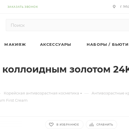
г. М
ЗАКАЗАТЬ ЗВОНОК
МАКИЯЖ
АКСЕССУАРЫ
НАБОРЫ / БЬЮТИ
 коллоидным золотом 24K
—
—
Корейская антивозрастная косметика
Антивозрастные к
m First Cream
В ИЗБРАННОЕ
СРАВНИТЬ