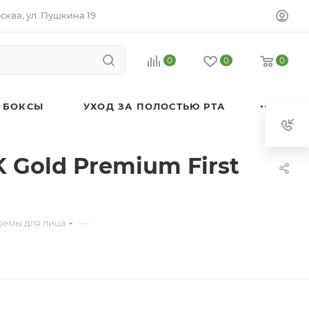
осква, ул. Пушкина 19
0
0
0
 БОКСЫ
УХОД ЗА ПОЛОСТЬЮ РТА
 Gold Premium First
—
ремы для лица