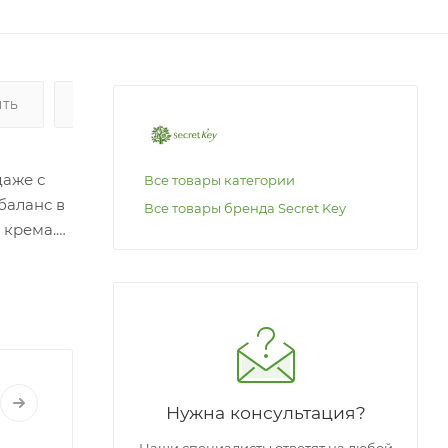
ИТЬ
ОПЛАТА
даже с
Все товары категории
баланс в
Все товары бренда Secret Key
 крема.
ей кожи.
ается
 —
т
Нужна консультация?
Наши специалисты ответят на любой