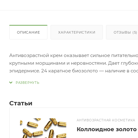
ОПИСАНИЕ
ХАРАКТЕРИСТИКИ
ОТЗЫВЫ (5)
Антивозрастной крем оказывает сильное питательно
крупными морщинами и неровностями. Дает глубоко
эпидермисе. 24 каратное биозолото — наличие в со
Растворенные в нем 24 карата коллоидного золота
эпителиоцитов, усиливает иммунные свойства и ре
Имеет сильные свойства детоксикатора, стимулируе
глубокое увлажнение и питание. Гиалуроновая кисл
Статьи
тонус дермы, ее упругость, оказывается омолажива
борется с процессами возрастных изменений, удаляе
АНТИВОЗРАСТНАЯ КОСМЕТИКА
осветляющее воздействие. С помощью эффекта восс
Коллоидное золото 