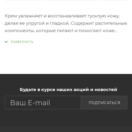
Крем увлажняет и восстанавливает тусклую кожу,
делая ее упругой и гладкой. Содержит растительные
компоненты, которые питают и помогают коже
вернуть здоровое сияние. Содержит морскую воду,
которая наполняет кожу влагой, и 4 вида пептидов,
помогающие в восстановлении жизненной силы
кожи, сохраняя ее
здорово
Применени
Возьмите необходимое количество крема и
Будьте в курсе наших акций и новостей
распределите по коже.
ПОДПИСАТЬСЯ