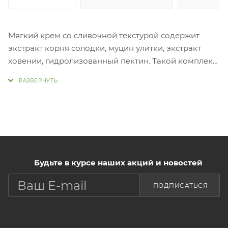
Мягкий крем со сливочной текстурой содержит
экстракт корня солодки, муцин улитки, экстракт
ховении, гидролизованный пектин. Такой комплекс
эффективно борется с возрастными изменениями,
выравнивает морщинки, увлажняет, питает кожу.
Экстракт корня солодки снимает воспаления и
покраснения, препятствует появлению пигментных
пятнен. Экстракт муцина улитки является мощным
антиоксидантом, глубоко увлажняет, защищает
клетки кожи от разрушения, восстанавливает
рельеф, улучшает микроциркуляцию крови.
Будьте в курсе наших акций и новостей
Применение:
ПОДПИСАТЬСЯ
Нанесите на кожу мягкими похлопывающими
движениями.