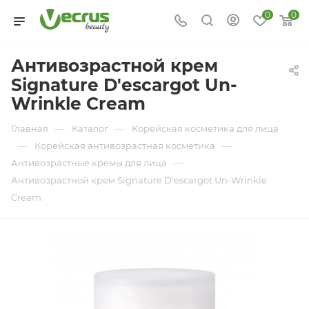
0
0
Антивозрастной крем
Signature D'escargot Un-
Wrinkle Cream
—
—
Главная
Каталог
Корейская косметика для лица
—
—
Корейская антивозрастная косметика
—
Антивозрастные кремы для лица
Антивозрастной крем Signature D'escargot Un-Wrinkle
Cream