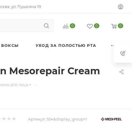
осква, ул. Пушкина 19
0
0
0
 БОКСЫ
УХОД ЗА ПОЛОСТЬЮ РТА
n Mesorepair Cream
—
ремы для лица
Артикул:
554&display_group=1