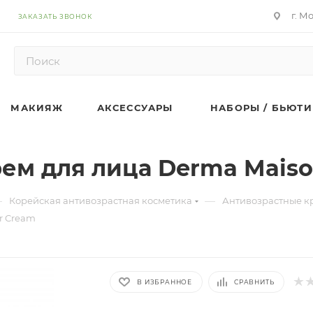
г. М
ЗАКАЗАТЬ ЗВОНОК
МАКИЯЖ
АКСЕССУАРЫ
НАБОРЫ / БЬЮТИ
м для лица Derma Maiso
—
—
Корейская антивозрастная косметика
Антивозрастные к
r Cream
В ИЗБРАННОЕ
СРАВНИТЬ