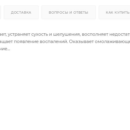
ДОСТАВКА
ВОПРОСЫ И ОТВЕТЫ
КАК КУПИТЬ
т, устраняет сухость и шелушения, восполняет недостат
ращает появление воспалений. Оказывает омолаживающ
ние
щин.
мен
щим этапом ухода.