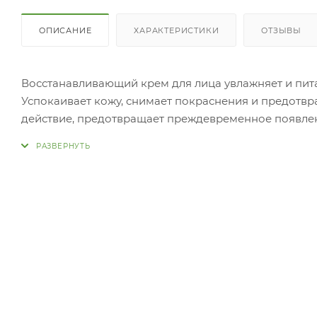
ОПИСАНИЕ
ХАРАКТЕРИСТИКИ
ОТЗЫВЫ
Восстанавливающий крем для лица увлажняет и питае
Успокаивает кожу, снимает покраснения и предотв
действие, предотвращает преждевременное появле
мор
При
Нанесите необходимое количество крема завершаю