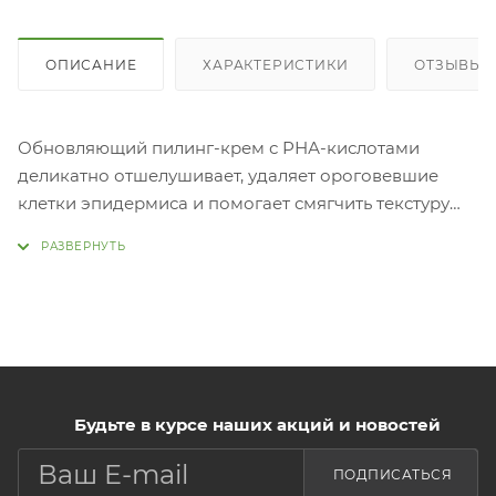
ОПИСАНИЕ
ХАРАКТЕРИСТИКИ
ОТЗЫВЫ
Обновляющий пилинг-крем с РНА-кислотами
деликатно отшелушивает, удаляет ороговевшие
клетки эпидермиса и помогает смягчить текстуру
кожи. Интенсивно увлажняет, ускоряет процессы
регенерации, мягко осветляет общий тон кожи и
возвращает здоровое сияние.
Крем содержит в своём составе 7 видов
гиалуроновой кислоты, которые проводят влагу на
все слои эпидермиса, восстанавливают
оптимальный уровень увлажнения в клетках кожи,
Будьте в курсе наших акций и новостей
устраняют сухость и помогают справиться с
шелушениями.
ПОДПИСАТЬСЯ
Основу пилинга составляют PHA-кислоты, которые