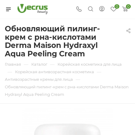
0
0
Обновляющий пилинг-
крем с рна-кислотами
Derma Maison Hydraxyl
Aqua Peeling Cream
—
—
Главная
Каталог
Корейская косметика для лица
—
—
Корейская антивозрастная косметика
—
Антивозрастные кремы для лица
Обновляющий пилинг-крем с рна-кислотами Derma Maison
Hydraxyl Aqua Peeling Cream