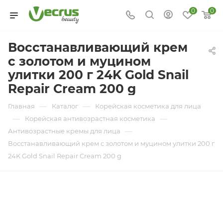
0
0
Восстанавливающий крем
с золотом и муцином
улитки 200 г 24K Gold Snail
Repair Cream 200 g
—
—
Главная
Каталог
Корейская косметика для лица
—
—
Корейская антивозрастная косметика
—
Антивозрастные кремы для лица
Восстанавливающий крем с золотом и муцином улитки 200 г
24K Gold Snail Repair Cream 200 g