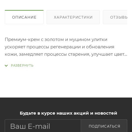
ОПИСАНИЕ
ХАРАКТЕРИСТИКИ
ОТЗЫВЫ
Премиум-крем с золотом и муцином улитки
ускоряет процессы регенерации и обновления
кожи, замедляет процессы старения, улучшает цвет
лица и оказывает омолаживающее действие. Золото
повышает упругость и эластичность эпидермиса,
дарит коже здоровый цвет лица и сияние. В состав
крема входит ферментированный фильтрат
улиточного муцина (20,000 ppm), который способен
проникать глубоко в эпидермис, ускорять и
активизировать процессы обновления клеток,
Будьте в курсе наших акций и новостей
замедлять старение и сокращать глубину морщин.
Молекулярный состав компонента в процессе
ПОДПИСАТЬСЯ
ферментации расщепляется на более мелкие