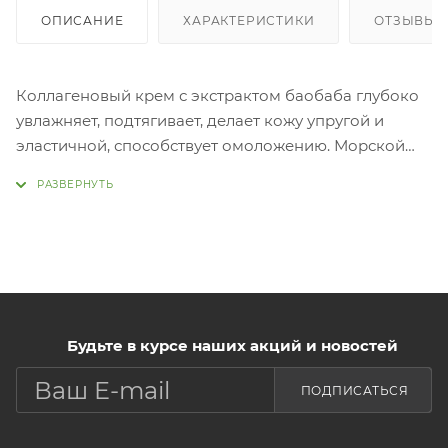
ОПИСАНИЕ
ХАРАКТЕРИСТИКИ
ОТЗЫВЫ
Коллагеновый крем с экстрактом баобаба глубоко
увлажняет, подтягивает, делает кожу упругой и
эластичной, способствует омоложению. Морской
коллаген в составе стимулирует выработку
собственного коллагена, укрепляет, разглаживает
морщины, выравнивает и осветляет тон. Экстракт
баобаба помогает сохранять, защищает кожу от
обезвоживания, дарит упругость и эластичность,
защищает от преждевременного
старения. Применение:
Будьте в курсе наших акций и новостей
Нанести небольшое количество средства на
очищенную кожу лица в качестве завершающего
ПОДПИСАТЬСЯ
этапа ухода.