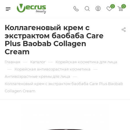
0
0
Коллагеновый крем с
экстрактом баобаба Care
Plus Baobab Collagen
Cream
—
—
Главная
Каталог
Корейская косметика для лица
—
—
Корейская антивозрастная косметика
—
Антивозрастные кремы для лица
Коллагеновый крем с экстрактом баобаба Care Plus Baobab
Collagen Cream