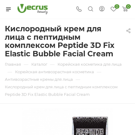
0
0
Кислородный крем для
лица с пептидным
комплексом Peptide 3D Fix
Elastic Bubble Facial Cream
—
—
Главная
Каталог
Корейская косметика для лица
—
—
Корейская антивозрастная косметика
—
Антивозрастные кремы для лица
Кислородный крем для лица с пептидным комплексом
Peptide 3D Fix Elastic Bubble Facial Cream