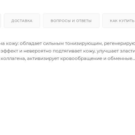
ДОСТАВКА
ВОПРОСЫ И ОТВЕТЫ
КАК КУПИТЬ
т на кожу: обладает сильным тонизирующим, регенериру
ффект и невероятно подтягивает кожу, улучшает эласти
 и коллагена, активизирует кровообращение и обменные
аги и кислородом. Содержит 119 питательных ингредие
луроновая кислота и экстракт баобаба. Эффективно разг
бразованию дряблости. Прошел 11 клинических тестов, и
. Применение: Нанести крем
жно использовать как утром, так и вечером. С помощью у
 а с помощью широкого - распределите его по лицу.