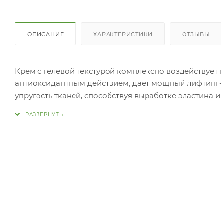
ОПИСАНИЕ
ХАРАКТЕРИСТИКИ
ОТЗЫВЫ
Крем с гелевой текстурой комплексно воздействуе
антиоксидантным действием, дает мощный лифтинг-э
упругость тканей, способствуя выработке эластина
процессы, насыщает клетки необходимым уровнем вл
среди которых альфа-липолевая кислота, олиго-гиа
морщины и глубоко увлажняет кожу. Препятствует о
гипоаллергенную формулу
чистую кожу, используя лопатку из набора. Крем мо
конца лопатки зачерпните крем и нанесите на кожу,