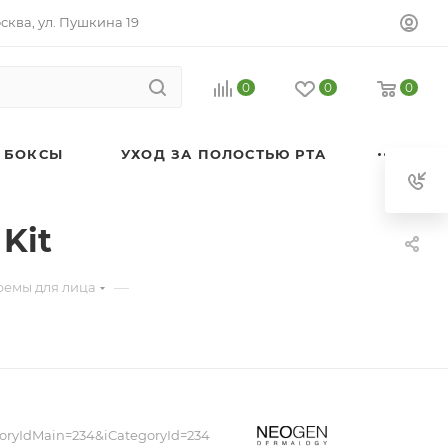
осква, ул. Пушкина 19
0
0
0
 БОКСЫ
УХОД ЗА ПОЛОСТЬЮ РТА
Kit
—
ремы для лица
oryIdMain=234&iCategoryId=234