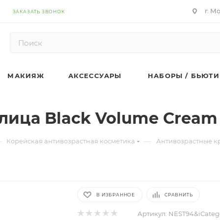
г. М
ЗАКАЗАТЬ ЗВОНОК
МАКИЯЖ
АКСЕССУАРЫ
НАБОРЫ / БЬЮТИ
лица Black Volume Cream 
—
—
Корейская антивозрастная косметика
Антивозрастные к
В ИЗБРАННОЕ
СРАВНИТЬ
Артикул:
NEST94&iCateg