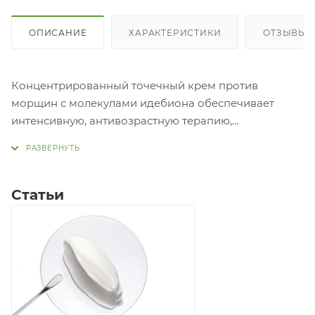
ОПИСАНИЕ
ХАРАКТЕРИСТИКИ
ОТЗЫВЫ
Концентрированный точечный крем против
морщин с молекулами идебиона обеспечивает
интенсивную, антивозрастную терапию,
разглаживает и подтягивает кожу. Идебион в
составе оживляет кожу, оказывает сильное
антиоксидантное действие, повышает эластичность
кожи, борется с признаками старения, является
Статьи
улучшенным аналогом коэнзима Q10, стимулирует
выработку коллагена и эластина. Комплекс Triple HA
Complex ™ и Glyceryl glucoside supply
восстанавливает гидробаланс кожи. Ниацинамид
стимулирует клеточное обновление кожи, повышает
эластичность, улучшает барьерные функции кожи,
уменьшает пигментные пятна, осветляет и