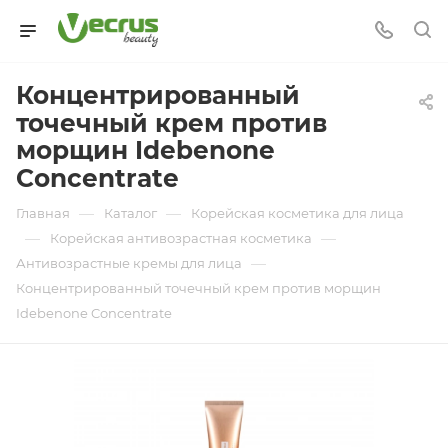
Концентрированный
точечный крем против
морщин Idebenone
Concentrate
—
—
Главная
Каталог
Корейская косметика для лица
—
—
Корейская антивозрастная косметика
—
Антивозрастные кремы для лица
Концентрированный точечный крем против морщин
Idebenone Concentrate