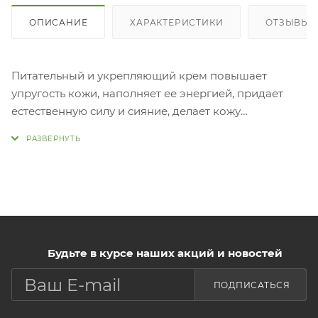
ОПИСАНИЕ
ХАРАКТЕРИСТИКИ
ОТЗЫВЫ (
Питательный и укрепляющий крем повышает
упругость кожи, наполняет ее энергией, придает
естественную силу и сияние, делает кожу
бархатистой и гладкой. ERP (Essential Returning
Pool), активный ингредиент, в сочетании с кубиками
коллагена подарит коже упругость и эластичность,
разгладит морщины. Гиалуроновая кислота
оказывает двойной уход, образует на поверхности
кожи защитную пленку, которая препятствует
потере влаги, интенсивно и глубоко увлажняет.
Питательные вещества из экстракта трюфеля
Будьте в курсе наших акций и новостей
обеспечивают интенсивный питательный уход и
ПОДПИСАТЬСЯ
улучшают состояние
кожи. Применен