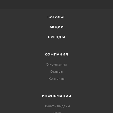
Нанести необходимое количество средства на
очищенную, тонизированную кожу лица в качестве
завершающего этапа ухода.
КАТАЛОГ
АКЦИИ
БРЕНДЫ
КОМПАНИЯ
О компании
Отзывы
Контакты
ИНФОРМАЦИЯ
Пункты выдачи