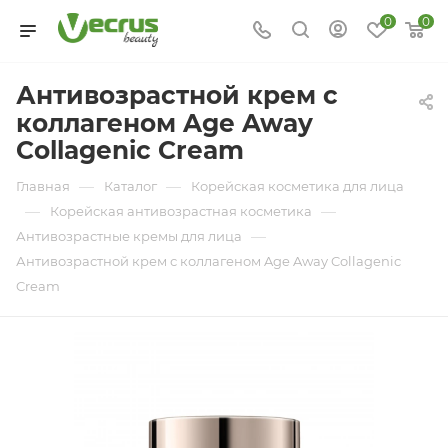
0
0
Антивозрастной крем с
коллагеном Age Away
Collagenic Cream
—
—
Главная
Каталог
Корейская косметика для лица
—
—
Корейская антивозрастная косметика
—
Антивозрастные кремы для лица
Антивозрастной крем с коллагеном Age Away Collagenic
Cream