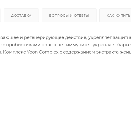
ДОСТАВКА
ВОПРОСЫ И ОТВЕТЫ
КАК КУПИТЬ
ивающее и регенерирующее действие, укрепляет защитн
кс с пробиотиками повышает иммунитет, укрепляет барь
я. Комплекс Yoon Complex с содержанием экстракта жен
 оздоровлению кожи. Масло семян жожоба обладает
гают уменьшить раздражение и покраснение, облегчае
зацеа.
ти на очищенную, тонизированную кожу лица на после