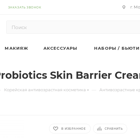
г. М
ЗАКАЗАТЬ ЗВОНОК
МАКИЯЖ
АКСЕССУАРЫ
НАБОРЫ / БЬЮТИ
obiotics Skin Barrier Cre
—
—
Корейская антивозрастная косметика
Антивозрастные к
В ИЗБРАННОЕ
СРАВНИТЬ