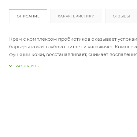
ОПИСАНИЕ
ХАРАКТЕРИСТИКИ
ОТЗЫВЫ
Крем с комплексом пробиотиков оказывает успока
барьеры кожи, глубоко питает и увлажняет. Компле
функции кожи, восстанавливает, снимает воспалени
центеллы азиатской и мадекассосида способствует
противовоспалительными свойствами, которые помо
последствия кожных проблем, таких как экзема и ро
Применение: Небольшое количество средства нанес
этапе ухода.