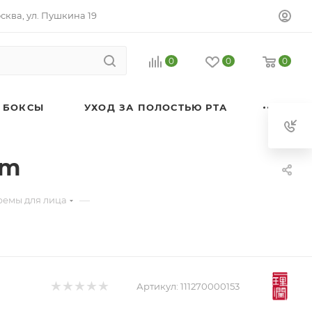
осква, ул. Пушкина 19
0
0
0
 БОКСЫ
УХОД ЗА ПОЛОСТЬЮ РТА
am
—
ремы для лица
Артикул:
111270000153