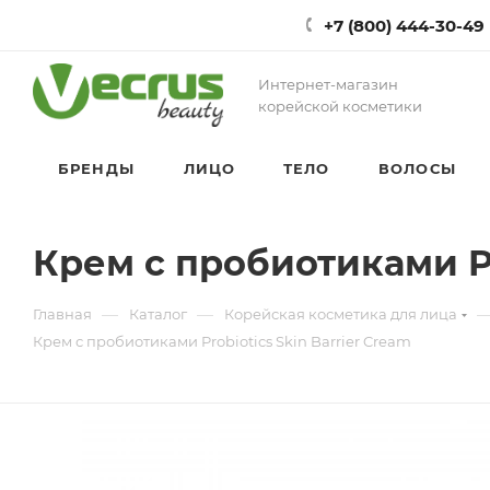
+7 (800) 444-30-49
Интернет-магазин
корейской косметики
БРЕНДЫ
ЛИЦО
ТЕЛО
ВОЛОСЫ
Крем с пробиотиками Pr
—
—
Главная
Каталог
Корейская косметика для лица
Крем с пробиотиками Probiotics Skin Barrier Cream