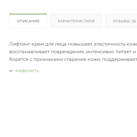
ОПИСАНИЕ
ХАРАКТЕРИСТИКИ
ОТЗЫВЫ (5)
Лифтинг-крем для лица повышает эластичность кож
восстанавливает повреждения, интенсивно питает и
борется с признаками старения кожи, поддерживает
предотвращает потерю эластичности, подтягивает к
предотвращают потерю влаги. Ниацинамид осветляет,
Аденозин разглаживает морщины. Пантенол стимулир
кожу, дарит ей упругость и
эластичност
Нанести необходимое количество крема на очищенн