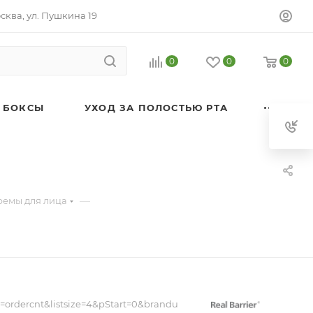
осква, ул. Пушкина 19
0
0
0
 БОКСЫ
УХОД ЗА ПОЛОСТЬЮ РТА
—
ремы для лица
rt=ordercnt&listsize=4&pStart=0&brandu