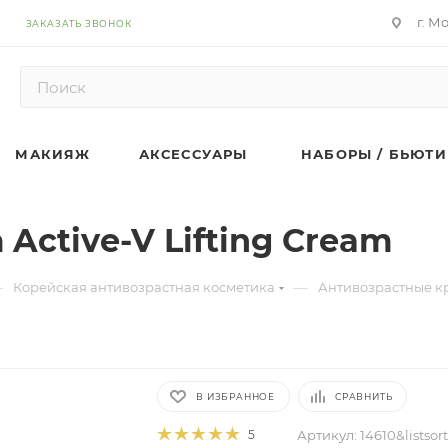
г. М
ЗАКАЗАТЬ ЗВОНОК
МАКИЯЖ
АКСЕССУАРЫ
НАБОРЫ / БЬЮТИ
Active-V Lifting Cream
—
—
Корейская антивозрастная косметика
Антивозрастные к
В ИЗБРАННОЕ
СРАВНИТЬ
Артикул:
14610&listso
5