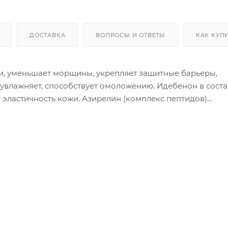
ДОСТАВКА
ВОПРОСЫ И ОТВЕТЫ
КАК КУП
и, уменьшает морщины, укрепляет защитные барьеры,
 увлажняет, способствует омоложению. Идебенон в соста
 эластичность кожи. Азирелин (комплекс пептидов)
ожу. Керамиды укрепляют защитные барьеры кожи, смяг
 выравнивает тон, стимулирует синтез коллагена и элас
ует восстановление тканей, питает, смягчает и успокаи
ь. Применение
ую, тонизированную кожу на последнем этапе ухода.