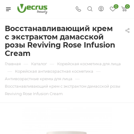
0
0
Восстанавливающий крем
с экстрактом дамасской
розы Reviving Rose Infusion
Cream
—
—
Главная
Каталог
Корейская косметика для лица
—
—
Корейская антивозрастная косметика
—
Антивозрастные кремы для лица
Восстанавливающий крем с экстрактом дамасской розы
Reviving Rose Infusion Cream