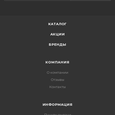
осветляет пигментацию,
защищает кожу от внешних негативных
воздействий.
Ключевые компоненты:
КАТАЛОГ
Способ применения:
АКЦИИ
Нанести крем на очищенную и тонизированную
кожу лица, шеи и декольте лёгкими массажными
БРЕНДЫ
движениями.
КОМПАНИЯ
О компании
Отзывы
Контакты
ИНФОРМАЦИЯ
Пункты выдачи