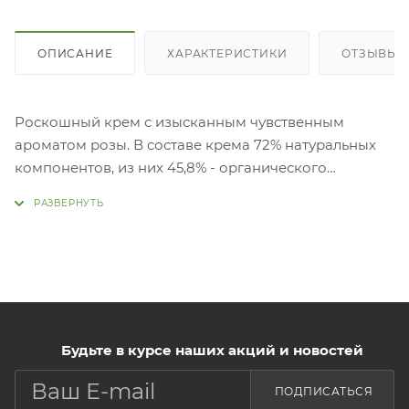
ОПИСАНИЕ
ХАРАКТЕРИСТИКИ
ОТЗЫВЫ
Роскошный крем с изысканным чувственным
ароматом розы. В составе крема 72% натуральных
компонентов, из них 45,8% - органического
происхождения. Благодаря такому составу средство
подходит даже для чувствительной кожи,
обеспечивает эффективный антивозрастной уход,
может использоваться в качестве профилактики
преждевременного увядания.
Преимущества:
увлажняет и питает, освежает, тонизирует,
Будьте в курсе наших акций и новостей
повышает эластичность кожи, укрепляет и
разглаживает её,
ПОДПИСАТЬСЯ
освежает цвет лица, выравнивает тон кожи,