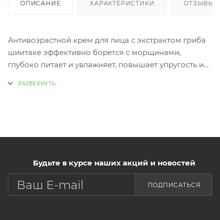
ОПИСАНИЕ
ХАРАКТЕРИСТИКИ
ОТЗЫВЫ (
Антивозрастной крем для лица с экстрактом гриба
шиитаке эффективно борется с морщинами,
глубоко питает и увлажняет, повышает упругость и
эластичность кожи, восстанавливает текстуру и
придает здоровый вид. Экстракт гриба шиитаке
укрепляет иммунитет, оказывает мощное
омолаживающее действие, стимулирует выработку
коллагена, разглаживает морщины, делает кожу
гладкой и упругой. Экстракт женьшеня борется с
признаками старения кожи, оказывает
противовоспалительное действие, защищает от
Будьте в курсе наших акций и новостей
внешних факторов, питает и
ПОДПИСАТЬСЯ
увлажняет. Примене
Нанести небольшое количество крема на
очищенную, тонизированную кожу лица на