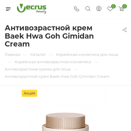
0
0
Антивозрастной крем
Baek Hwa Goh Gimidan
Cream
—
—
Главная
Каталог
Корейская косметика для лица
—
—
Корейская антивозрастная косметика
—
Антивозрастные кремы для лица
Антивозрастной крем Baek Hwa Goh Gimidan Cream
Акция