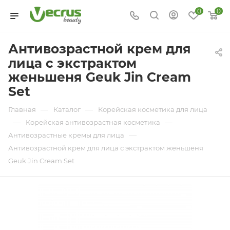
0
0
Антивозрастной крем для
лица с экстрактом
женьшеня Geuk Jin Cream
Set
—
—
Главная
Каталог
Корейская косметика для лица
—
—
Корейская антивозрастная косметика
—
Антивозрастные кремы для лица
Антивозрастной крем для лица с экстрактом женьшеня
Geuk Jin Cream Set