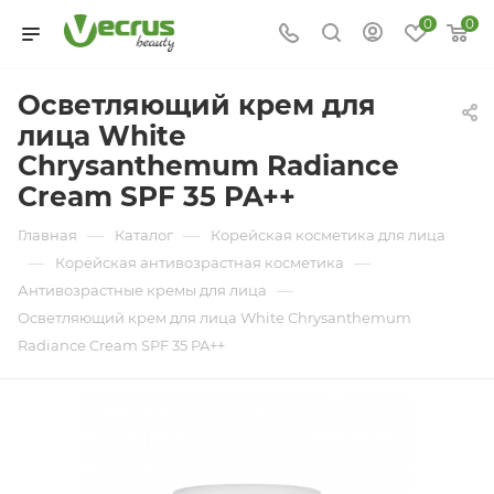
0
0
Осветляющий крем для
лица White
Chrysanthemum Radiance
Cream SPF 35 PA++
—
—
Главная
Каталог
Корейская косметика для лица
—
—
Корейская антивозрастная косметика
—
Антивозрастные кремы для лица
Осветляющий крем для лица White Chrysanthemum
Radiance Cream SPF 35 PA++