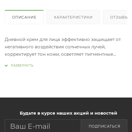
ОПИСАНИЕ
ХАРАКТЕРИСТИКИ
ОТЗЫВЫ (
Дневной крем для лица эффективно защищает от
негативного воздействия солнечных лучей,
корректирует тон кожи, осветляет пигментные
пятна, тонизирует, дарит коже сияние и гладкость,
поддерживает упругость и эластичность. Арбутин в
составе оказывает противовоспалительное,
отбеливающее и увлажняющее действие,
способствует осветлению пигментации. Экстракт
солодки снимает покраснения и раздражения,
предотвращает появление воспалений и
Будьте в курсе наших акций и новостей
пигментных пятен. Масло кунжута восстанавливает
кожу, устраняет сухость и шелушения. Можно
ПОДПИСАТЬСЯ
использовать в качестве базы под