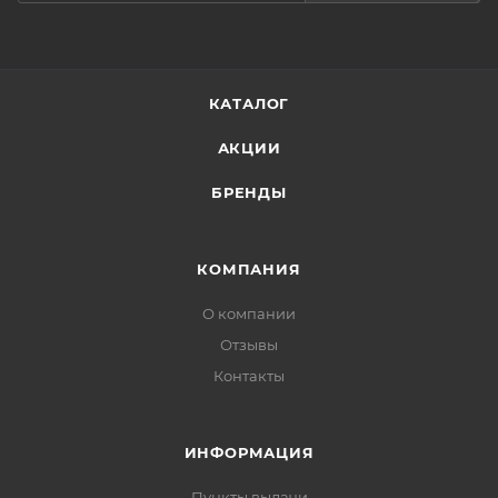
макияж. Применен
Нанести необходимое количество крема на
последнем этапе ухода.
КАТАЛОГ
АКЦИИ
БРЕНДЫ
КОМПАНИЯ
О компании
Отзывы
Контакты
ИНФОРМАЦИЯ
Пункты выдачи